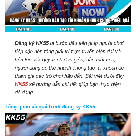
Đăng ký KK55
là bước đầu tiên giúp người chơi
tiếp cận nền tảng giải trí trực tuyến hiện đại và
tiện lợi. Với quy trình đơn giản, bảo mật cao,
người dùng có thể nhanh chóng tạo tài khoản để
tham gia các trò chơi hấp dẫn. Bài viết dưới đây
KK55
sẽ hướng dẫn chi tiết giúp bạn thực hiện
dễ dàng.
Tổng quan về quá trình đăng ký KK55