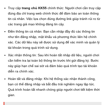
Truy cập
trang chủ KK55
chính thức: Người chơi cần truy cập
đúng địa chỉ trang web chính thức để đảm bảo an toàn thông
tin cá nhân. Việc lựa chọn đúng đường link giúp tránh rủi ro từ
các trang giả mạo không đáng tin cậy.
Điền thông tin cá nhân: Bạn cần nhập đầy đủ các thông tin
như tên đăng nhập, mật khẩu và phương thức liên hệ chính
xác. Các dữ liệu này sẽ được sử dụng để xác minh và quản lý
tài khoản trong quá trình sử dụng.
Xác nhận thông tin: Sau khi hoàn tất nhập dữ liệu, người chơi
cần kiểm tra lại toàn bộ thông tin trước khi gửi đăng ký. Bước
này giúp hạn chế sai sót và đảm bảo quá trình tạo tài khoản
diễn ra chính xác.
Hoàn tất và đăng nhập: Khi hệ thống xác nhận thành công,
bạn có thể đăng nhập và bắt đầu trải nghiệm ngay lập tức.
Quá trình hoàn tất nhanh chóng giúp người chơi tiết kiệm thời
gian.