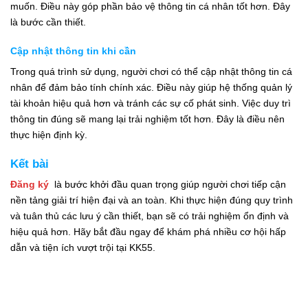
muốn. Điều này góp phần bảo vệ thông tin cá nhân tốt hơn. Đây
là bước cần thiết.
Cập nhật thông tin khi cần
Trong quá trình sử dụng, người chơi có thể cập nhật thông tin cá
nhân để đảm bảo tính chính xác. Điều này giúp hệ thống quản lý
tài khoản hiệu quả hơn và tránh các sự cố phát sinh. Việc duy trì
thông tin đúng sẽ mang lại trải nghiệm tốt hơn. Đây là điều nên
thực hiện định kỳ.
Kết bài
Đăng ký
là bước khởi đầu quan trọng giúp người chơi tiếp cận
nền tảng giải trí hiện đại và an toàn. Khi thực hiện đúng quy trình
và tuân thủ các lưu ý cần thiết, bạn sẽ có trải nghiệm ổn định và
hiệu quả hơn. Hãy bắt đầu ngay để khám phá nhiều cơ hội hấp
dẫn và tiện ích vượt trội tại KK55.